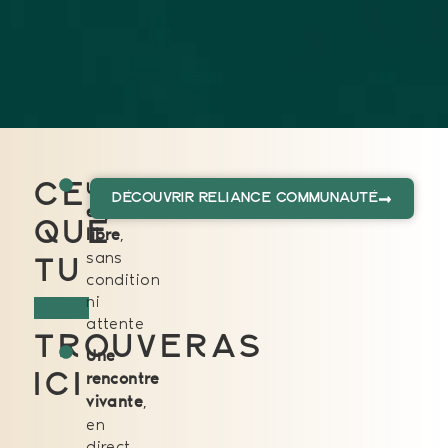
Ce
Un
Découvrir Reliance communauté
espace
que
,
libre
sans
tu
condition
ni
attente
trouveras
Une
ici
rencontre
,
vivante
en
direct,