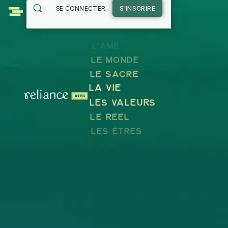
SE CONNECTER
S'INSCRIRE
L'ÂME
LE MONDE
LE SACRÉ
LA VIE
LES VALEURS
LE RÉEL
LES ÊTRES
L'ÂME